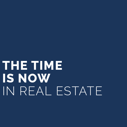
THE TIME
Specific Features
IS NOW
Location & Views
IN REAL ESTATE
Loopafstand naar het strand
Eerste lijn
Dicht bij de luchthaven
Dicht bij de stad
Zeezicht
Uitzicht op zonsondergang