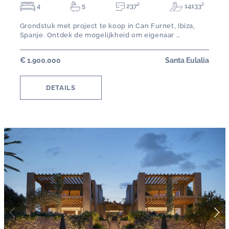
4
5
237²
14133²
Grondstuk met project te koop in Can Furnet, Ibiza,
Spanje. Ontdek de mogelijkheid om eigenaar …
€ 1.900.000
Santa Eulalia
DETAILS