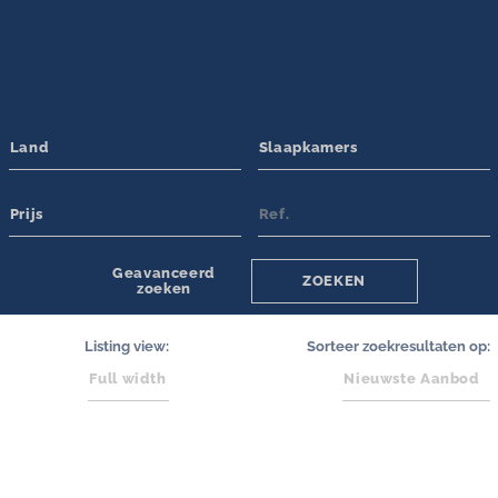
Amenities
Swimming pool
Tennisbaan
Gastenhuis/Appartement
Milieuvriendelijk
Vloerverwarming
Tuin
Additional Features
Tourist Rental License
Parkeren
Beveiligingssysteem
Gated Community
Geavanceerd
ZOEKEN
zoeken
Listing view:
Sorteer zoekresultaten op: