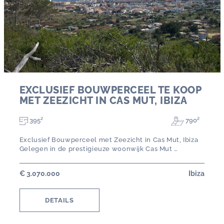
EXCLUSIEF BOUWPERCEEL TE KOOP
MET ZEEZICHT IN CAS MUT, IBIZA
395²
790²
Exclusief Bouwperceel met Zeezicht in Cas Mut, Ibiza
Gelegen in de prestigieuze woonwijk Cas Mut …
€ 3.070.000
Ibiza
DETAILS