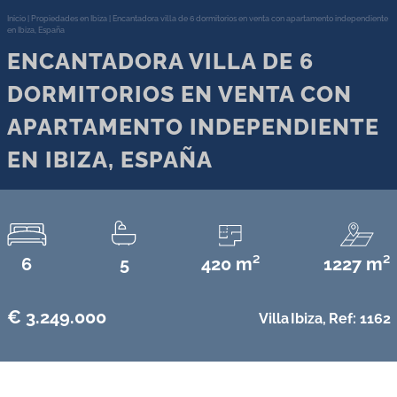
Inicio
|
Propiedades en Ibiza
|
Encantadora villa de 6 dormitorios en venta con apartamento independiente
en Ibiza, España
ENCANTADORA VILLA DE 6
DORMITORIOS EN VENTA CON
APARTAMENTO INDEPENDIENTE
EN IBIZA, ESPAÑA
6
5
420 m²
1227 m²
€ 3.249.000
Villa
Ibiza,
Ref: 1162