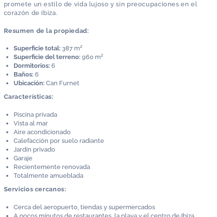
promete un estilo de vida lujoso y sin preocupaciones en el
corazón de Ibiza.
Resumen de la propiedad:
Superficie total:
387 m²
Superficie del terreno:
960 m²
Dormitorios:
6
Baños:
6
Ubicación:
Can Furnet
Características:
Piscina privada
Vista al mar
Aire acondicionado
Calefacción por suelo radiante
Jardín privado
Garaje
Recientemente renovada
Totalmente amueblada
Servicios cercanos:
Cerca del aeropuerto, tiendas y supermercados
A pocos minutos de restaurantes, la playa y el centro de Ibiza