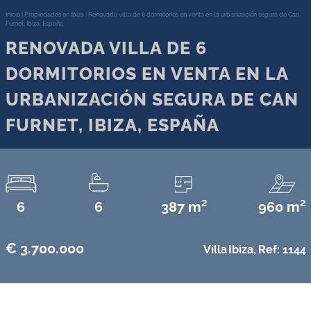
Inicio
|
Propiedades en Ibiza
|
Renovada villa de 6 dormitorios en venta en la urbanización segura de Can
Furnet, Ibiza, España
RENOVADA VILLA DE 6
DORMITORIOS EN VENTA EN LA
URBANIZACIÓN SEGURA DE CAN
FURNET, IBIZA, ESPAÑA
6
6
387 m²
960 m²
€ 3.700.000
Villa
Ibiza,
Ref: 1144