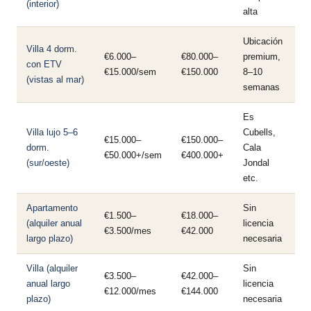
(interior)
alta
Ubicación
Villa 4 dorm.
€6.000–
€80.000–
premium,
con ETV
€15.000/sem
€150.000
8–10
(vistas al mar)
semanas
Es
Villa lujo 5–6
Cubells,
€15.000–
€150.000–
dorm.
Cala
€50.000+/sem
€400.000+
(sur/oeste)
Jondal
etc.
Apartamento
Sin
€1.500–
€18.000–
(alquiler anual
licencia
€3.500/mes
€42.000
largo plazo)
necesaria
Villa (alquiler
Sin
€3.500–
€42.000–
anual largo
licencia
€12.000/mes
€144.000
plazo)
necesaria