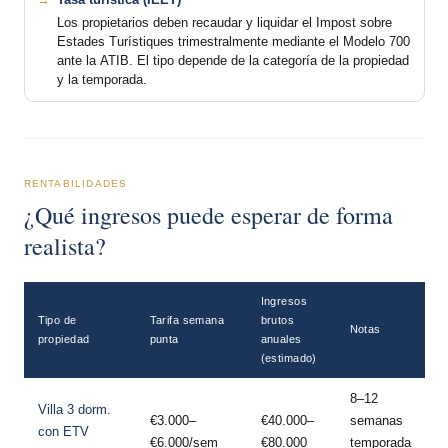
Los propietarios deben recaudar y liquidar el Impost sobre
Estades Turístiques trimestralmente mediante el Modelo 700
ante la ATIB. El tipo depende de la categoría de la propiedad
y la temporada.
RENTABILIDADES
¿Qué ingresos puede esperar de forma
realista?
Ingresos
Tipo de
Tarifa semana
brutos
Notas
propiedad
punta
anuales
(estimado)
8–12
Villa 3 dorm.
€3.000–
€40.000–
semanas
con ETV
€6.000/sem
€80.000
temporada