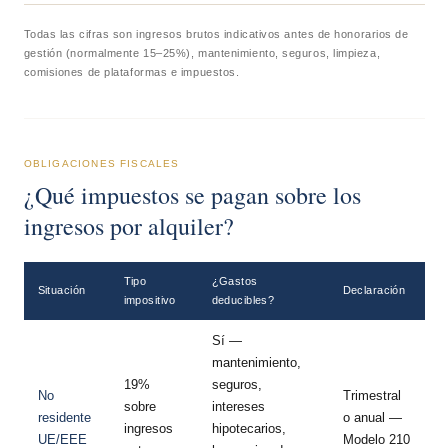
Todas las cifras son ingresos brutos indicativos antes de honorarios de
gestión (normalmente 15–25%), mantenimiento, seguros, limpieza,
comisiones de plataformas e impuestos.
OBLIGACIONES FISCALES
¿Qué impuestos se pagan sobre los
ingresos por alquiler?
Tipo
¿Gastos
Situación
Declaración
impositivo
deducibles?
Sí —
mantenimiento,
19%
seguros,
No
Trimestral
sobre
intereses
residente
o anual —
ingresos
hipotecarios,
UE/EEE
Modelo 210