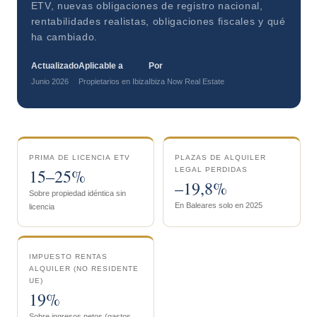
ETV, nuevas obligaciones de registro nacional,
rentabilidades realistas, obligaciones fiscales y qué
ha cambiado.
Actualizado
Aplicable a
Por
Junio 2026
Propietarios en Ibiza
Ibiza Now Real Estate
PRIMA DE LICENCIA ETV
PLAZAS DE ALQUILER
15–25%
LEGAL PERDIDAS
–19,8%
Sobre propiedad idéntica sin
En Baleares solo en 2025
licencia
IMPUESTO RENTAS
ALQUILER (NO RESIDENTE
UE)
19%
Sobre ingresos netos (gastos