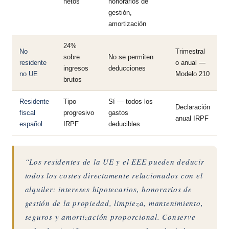
netos
honorarios de
gestión,
amortización
24%
No
Trimestral
sobre
No se permiten
residente
o anual —
ingresos
deducciones
no UE
Modelo 210
brutos
Residente
Tipo
Sí — todos los
Declaración
fiscal
progresivo
gastos
anual IRPF
español
IRPF
deducibles
“Los residentes de la UE y el EEE pueden deducir
todos los costes directamente relacionados con el
alquiler: intereses hipotecarios, honorarios de
gestión de la propiedad, limpieza, mantenimiento,
seguros y amortización proporcional. Conserve