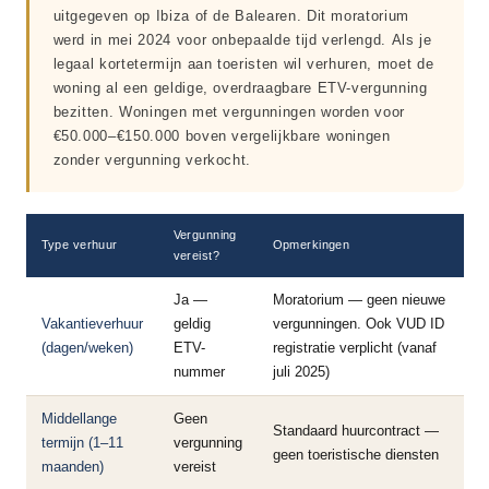
uitgegeven op Ibiza of de Balearen. Dit moratorium
werd in mei 2024 voor onbepaalde tijd verlengd. Als je
legaal kortetermijn aan toeristen wil verhuren, moet de
woning al een geldige, overdraagbare ETV-vergunning
bezitten. Woningen met vergunningen worden voor
€50.000–€150.000 boven vergelijkbare woningen
zonder vergunning verkocht.
Vergunning
Type verhuur
Opmerkingen
vereist?
Ja —
Moratorium — geen nieuwe
Vakantieverhuur
geldig
vergunningen. Ook VUD ID
(dagen/weken)
ETV-
registratie verplicht (vanaf
nummer
juli 2025)
Middellange
Geen
Standaard huurcontract —
termijn (1–11
vergunning
geen toeristische diensten
maanden)
vereist