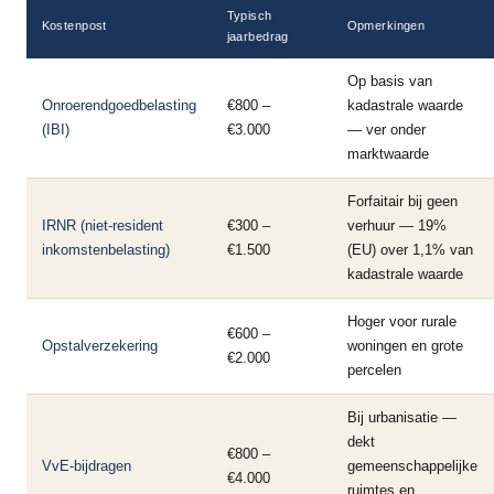
Typisch
Kostenpost
Opmerkingen
jaarbedrag
Op basis van
Onroerendgoedbelasting
€800 –
kadastrale waarde
(IBI)
€3.000
— ver onder
marktwaarde
Forfaitair bij geen
IRNR (niet-resident
€300 –
verhuur — 19%
inkomstenbelasting)
€1.500
(EU) over 1,1% van
kadastrale waarde
Hoger voor rurale
€600 –
Opstalverzekering
woningen en grote
€2.000
percelen
Bij urbanisatie —
dekt
€800 –
VvE-bijdragen
gemeenschappelijke
€4.000
ruimtes en