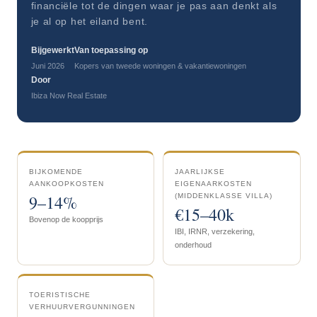
financiële tot de dingen waar je pas aan denkt als
je al op het eiland bent.
Bijgewerkt
Van toepassing op
Juni 2026
Kopers van tweede woningen & vakantiewoningen
Door
Ibiza Now Real Estate
BIJKOMENDE
JAARLIJKSE
AANKOOPKOSTEN
EIGENAARKOSTEN
9–14%
(MIDDENKLASSE VILLA)
€15–40k
Bovenop de koopprijs
IBI, IRNR, verzekering,
onderhoud
TOERISTISCHE
VERHUURVERGUNNINGEN