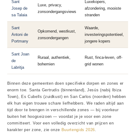
Sant
Luxekopers,
Luxe, privacy,
Josep de
afzondering, mooiste
zonsondergangsviews
sa Talaia
stranden
Sant
Waarde,
Opkomend, westkust,
Antoni de
investeringspotentieel,
zonsondergangen
Portmany
jongere kopers
Sant Joan
Ruraal, authentiek,
Rust, finca-leven, off-
de
bohemien
grid wonen
Labritja
Binnen deze gemeenten doen specifieke dorpen en zones er
enorm toe. Santa Gertrudis (binnenland), Jesús (nabij Ibiza
Town), Es Cubells (zuidkust) en San Carlos (noorden) hebben
elk hun eigen trouwe schare liefhebbers. We raden altijd aan
tijd door te brengen in verschillende zones — bij voorkeur
buiten het hoogseizoen — voordat je je voor een zone
committeert. Voor een volledig overzicht van prijzen en
karakter per zone, zie onze
Buurtengids 2026
.