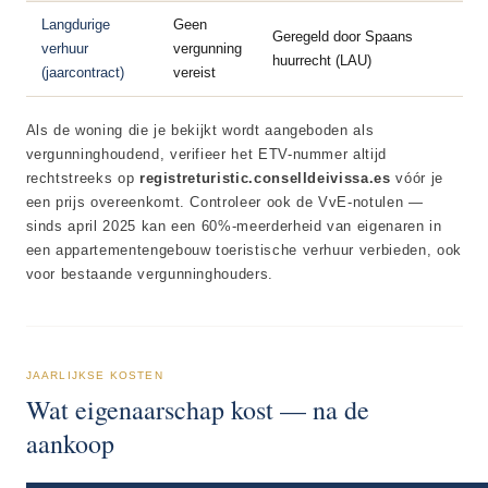
Langdurige
Geen
Geregeld door Spaans
verhuur
vergunning
huurrecht (LAU)
(jaarcontract)
vereist
Als de woning die je bekijkt wordt aangeboden als
vergunninghoudend, verifieer het ETV-nummer altijd
rechtstreeks op
registreturistic.conselldeivissa.es
vóór je
een prijs overeenkomt. Controleer ook de VvE-notulen —
sinds april 2025 kan een 60%-meerderheid van eigenaren in
een appartementengebouw toeristische verhuur verbieden, ook
voor bestaande vergunninghouders.
JAARLIJKSE KOSTEN
Wat eigenaarschap kost — na de
aankoop